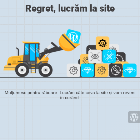
Regret, lucrăm la site
Mulțumesc pentru răbdare. Lucrăm câte ceva la site și vom reveni
în curând.