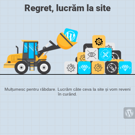
Regret, lucrăm la site
Mulțumesc pentru răbdare. Lucrăm câte ceva la site și vom reveni
în curând.