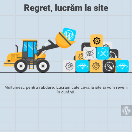
Regret, lucrăm la site
Mulțumesc pentru răbdare. Lucrăm câte ceva la site și vom reveni
în curând.