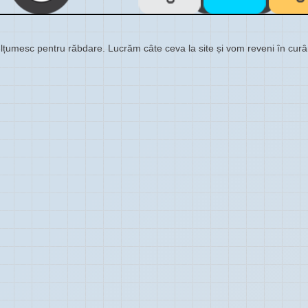
lțumesc pentru răbdare. Lucrăm câte ceva la site și vom reveni în curâ