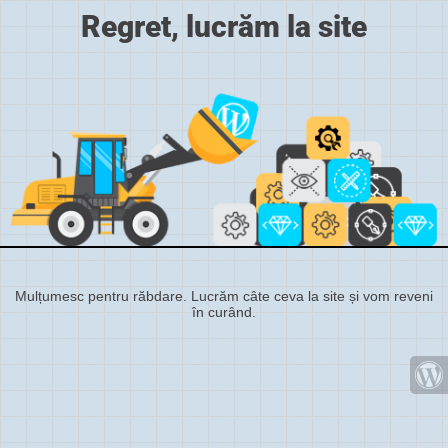
Regret, lucrăm la site
Mulțumesc pentru răbdare. Lucrăm câte ceva la site și vom reveni
în curând.