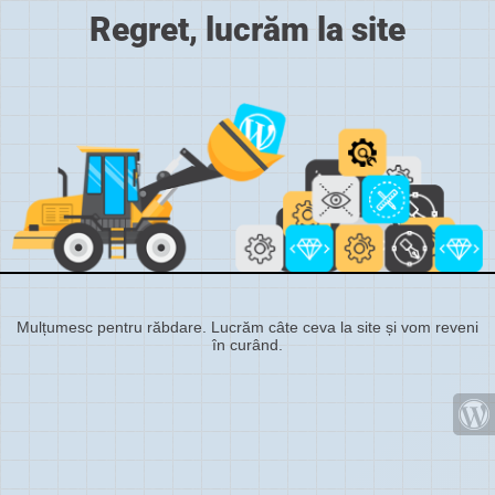
Regret, lucrăm la site
Mulțumesc pentru răbdare. Lucrăm câte ceva la site și vom reveni
în curând.