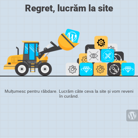
Regret, lucrăm la site
Mulțumesc pentru răbdare. Lucrăm câte ceva la site și vom reveni
în curând.