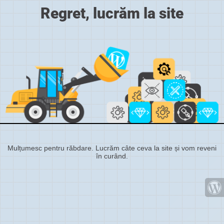
Regret, lucrăm la site
Mulțumesc pentru răbdare. Lucrăm câte ceva la site și vom reveni
în curând.