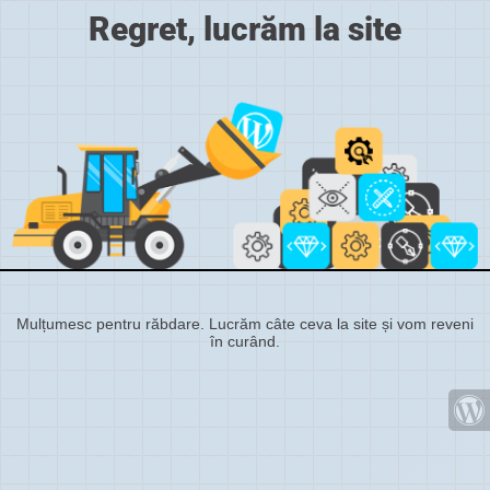
Regret, lucrăm la site
Mulțumesc pentru răbdare. Lucrăm câte ceva la site și vom reveni
în curând.