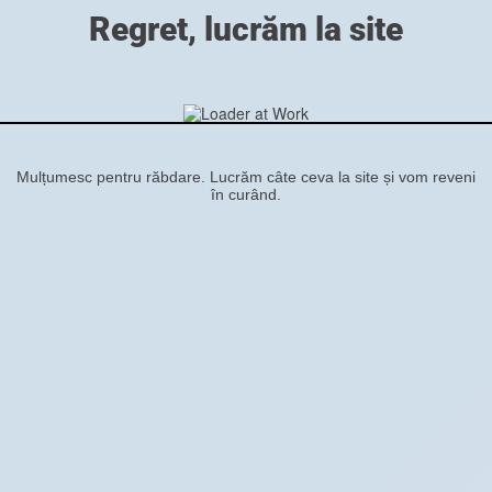
Regret, lucrăm la site
Mulțumesc pentru răbdare. Lucrăm câte ceva la site și vom reveni
în curând.