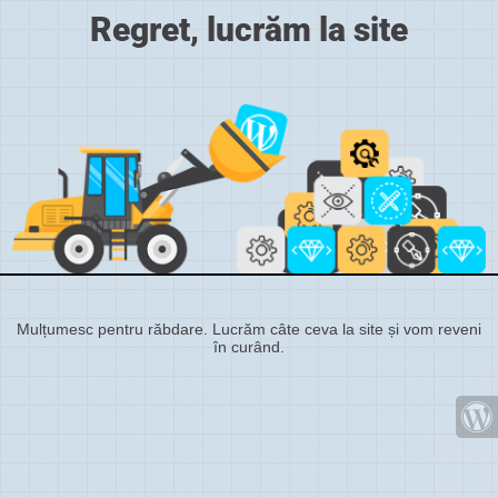
Regret, lucrăm la site
Mulțumesc pentru răbdare. Lucrăm câte ceva la site și vom reveni
în curând.