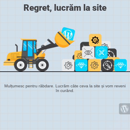
Regret, lucrăm la site
Mulțumesc pentru răbdare. Lucrăm câte ceva la site și vom reveni
în curând.