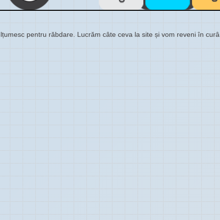
lțumesc pentru răbdare. Lucrăm câte ceva la site și vom reveni în curâ