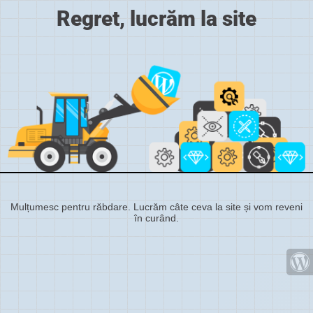
Regret, lucrăm la site
Mulțumesc pentru răbdare. Lucrăm câte ceva la site și vom reveni
în curând.