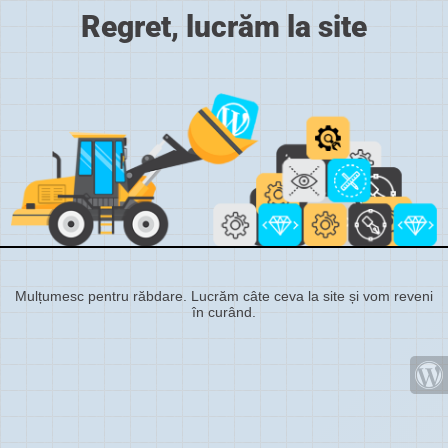
Regret, lucrăm la site
Mulțumesc pentru răbdare. Lucrăm câte ceva la site și vom reveni
în curând.