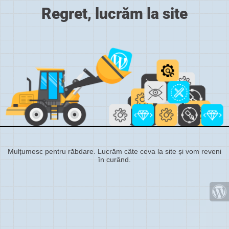
Regret, lucrăm la site
Mulțumesc pentru răbdare. Lucrăm câte ceva la site și vom reveni
în curând.