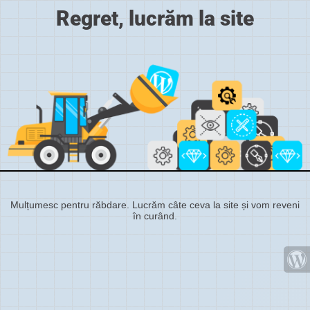
Regret, lucrăm la site
Mulțumesc pentru răbdare. Lucrăm câte ceva la site și vom reveni
în curând.