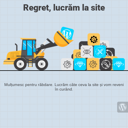
Regret, lucrăm la site
Mulțumesc pentru răbdare. Lucrăm câte ceva la site și vom reveni
în curând.