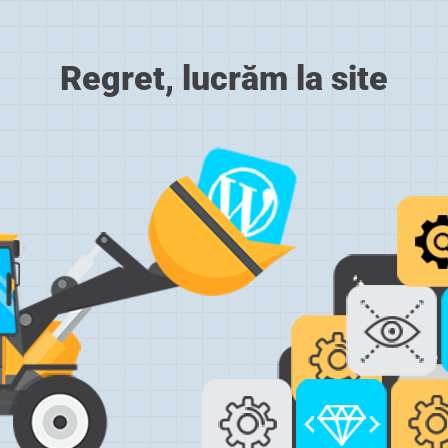
Regret, lucrăm la site