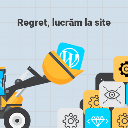
Regret, lucrăm la site