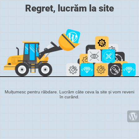
Regret, lucrăm la site
Mulțumesc pentru răbdare. Lucrăm câte ceva la site și vom reveni
în curând.