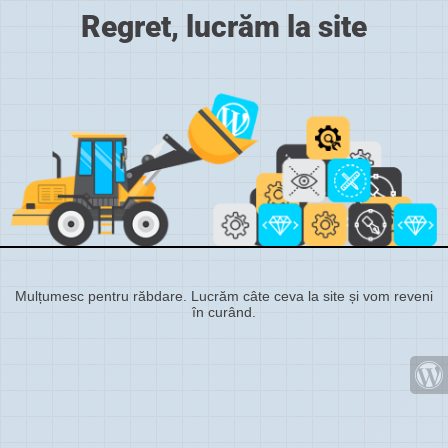
Regret, lucrăm la site
Mulțumesc pentru răbdare. Lucrăm câte ceva la site și vom reveni
în curând.