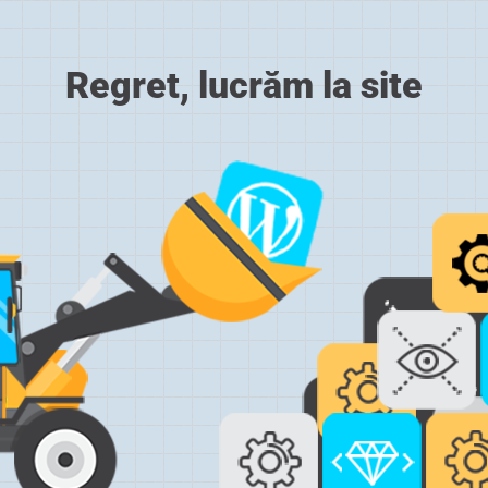
Regret, lucrăm la site