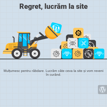
Regret, lucrăm la site
Mulțumesc pentru răbdare. Lucrăm câte ceva la site și vom reveni
în curând.