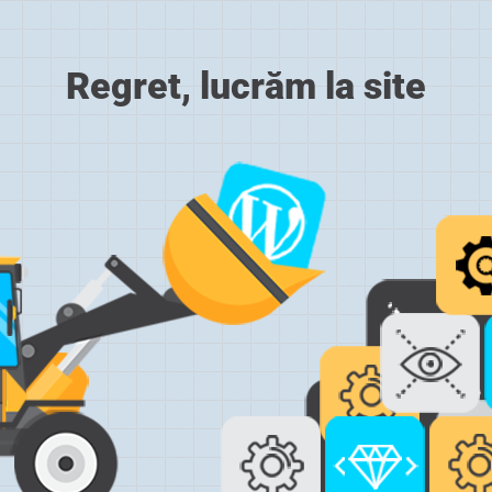
Regret, lucrăm la site