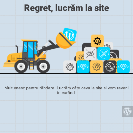
Regret, lucrăm la site
Mulțumesc pentru răbdare. Lucrăm câte ceva la site și vom reveni
în curând.