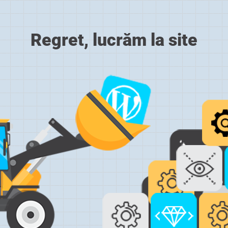
Regret, lucrăm la site