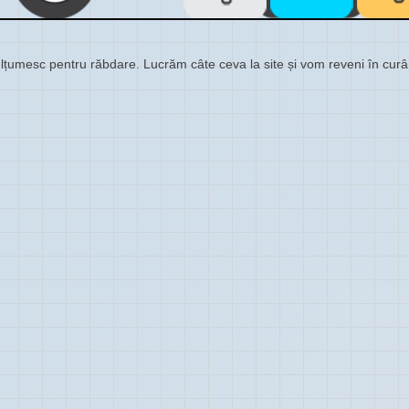
lțumesc pentru răbdare. Lucrăm câte ceva la site și vom reveni în curâ