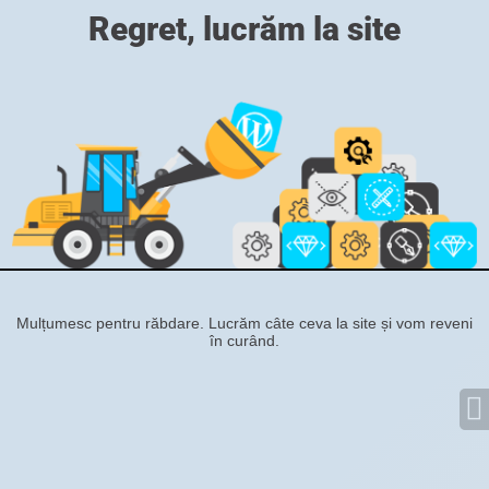
Regret, lucrăm la site
Mulțumesc pentru răbdare. Lucrăm câte ceva la site și vom reveni
în curând.