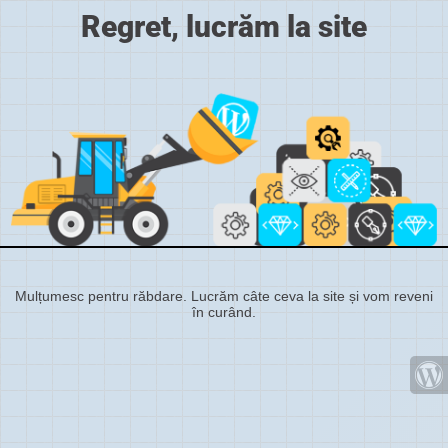
Regret, lucrăm la site
Mulțumesc pentru răbdare. Lucrăm câte ceva la site și vom reveni
în curând.