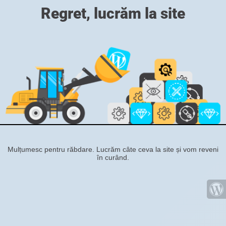
Regret, lucrăm la site
Mulțumesc pentru răbdare. Lucrăm câte ceva la site și vom reveni
în curând.