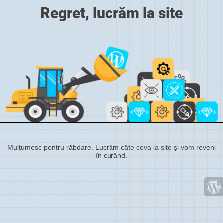
Regret, lucrăm la site
Mulțumesc pentru răbdare. Lucrăm câte ceva la site și vom reveni
în curând.