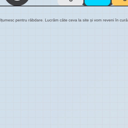
lțumesc pentru răbdare. Lucrăm câte ceva la site și vom reveni în curâ